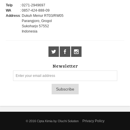
Telp
: 0271-2949697
WA
: 0857-424-888-09
Address
: Dukuh Menur RT03/RW05
Parangjoro, Grogol
Sukoharjo 57552
Indonesia
Newsletter
Subscribe
Privacy Policy
© 2016
Cipta Kimia
by
Oluchi Solution