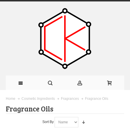
Fragrance Oils
Home
Cosmetic Ingredients
Fragrances
Fragrance Oils
Sort By